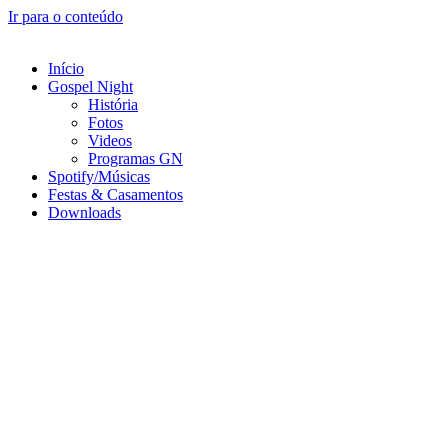
Ir para o conteúdo
Início
Gospel Night
História
Fotos
Videos
Programas GN
Spotify/Músicas
Festas & Casamentos
Downloads